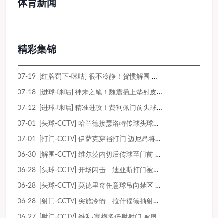
体育新闻
精彩集锦
07-19 [红牌罚下-咪咕] 很不冷静！贺惯解围 加布里埃尔亮鞋钉染红
07-18 [进球-咪咕] 神来之笔！魏震插上垫射皮球击中立柱弹入网窝
07-12 [进球-咪咕] 精准进攻！费利佩门前头球被扑 随后补射破门
07-01 [头球-CCTV] 哈兰德接瑟洛特传球头球射门 被门将没收
07-01 [打门-CCTV] 伊萨克穿裆打门 迈尼昂将球没收
06-30 [解围-CCTV] 维尔茨内切后传球至门前 卡纳莱极限解围
06-28 [头球-CCTV] 开场闪击！迪亚斯打门被挡 科尔多瓦头球顶高
06-28 [头球-CCTV] 莫德里奇任意球吊向禁区 蓬格拉契奇头球射门顶高
06-28 [射门-CCTV] 突施冷箭！拉什福德抽射近角被门将扑出
06-27 [射门-CCTV] 维利·塞梅多低射射门 被奥韦斯扑出